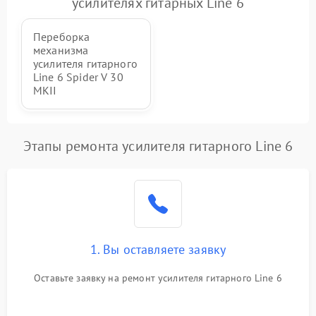
усилителях гитарных Line 6
Повреждение печатной
3000 ₽
Подробнее →
Переборка
платы
механизма
усилителя гитарного
Неисправность кнопок
Line 6 Spider V 30
500 ₽
Подробнее →
управления
MKII
Этапы ремонта усилителя гитарного Line 6
1. Вы оставляете заявку
Оставьте заявку на ремонт усилителя гитарного Line 6