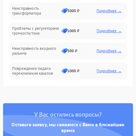
Механические повреждения
Неисправность
3000 ₽
Подробнее →
трансформатора
Электроника/Акустика
Проблемы с регуляторами
1000 ₽
Подробнее →
громкости/тона
Неисправность входного
500 ₽
Подробнее →
разъема
Повреждение педали
1000 ₽
Подробнее →
переключения каналов
Неисправность блока
1500 ₽
Подробнее →
питания
Проблемы с пайкой на
1000 ₽
Подробнее →
У Вас остались вопросы?
плате
Оставьте заявку, мы свяжемся с Вами в ближайшее
Неисправность
время
2000 ₽
Подробнее →
предусилителя