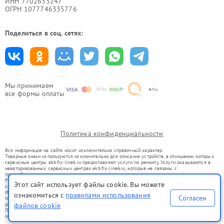
ИНН 7702633247
ОГРН 1077746335776
Поделиться в соц. сетях:
Мы принимаем
все формы оплаты
Политика конфиденциальности
Вся информация на сайте носит исключительно справочный характер.
Товарные знаки используются исключительно для описания устройств, в отношении которых
сервисные центры ekb.fix-line6.ru предоставляют услуги по ремонту. Услуги оказываются в
неавторизованных сервисных центрах ekb.fix-line6.ru, которые не связаны с
правообладателями товарных знаков или их официальными представителями.
Ремонт осуществляется для устройств, уже введенных в гражданский оборот в соответствии
Этот сайт использует файлы cookie. Вы можете
со статьей 1487 ГК РФ.
Использование товарных знаков не преследует цели индивидуализации услуг или введения
ознакомиться с
правилами использования
Согласен
потребителей в заблуждение, а служит для информирования о предоставляемых услугах по
ремонту техники указанных брендов.
файлов cookie
Представленная на сайте информация не является публичной офертой, определяемой
положениями Статьи 437(2) Гражданского кодекса РФ