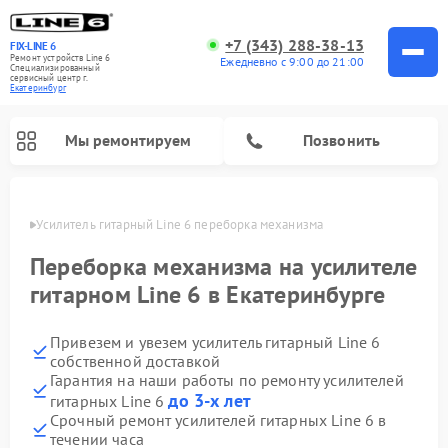
+7 (343) 288-38-13
FIX-LINE 6
Ремонт устройств Line 6
Ежедневно с 9:00 до 21:00
Специализированный
cервисный центр г.
Екатеринбург
Мы ремонтируем
Позвонить
бурге
Усилитель гитарный Line 6 переборка механизма
Ремонт усилителей гитарных Line 6
Переборка механизма на усилителе
гитарном Line 6 в Екатеринбурге
Привезем и увезем усилитель гитарный Line 6
собственной доставкой
Гарантия на наши работы по ремонту усилителей
до 3-х лет
гитарных Line 6
Срочный ремонт усилителей гитарных Line 6 в
течении часа