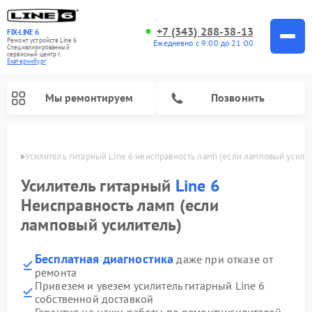
+7 (343) 288-38-13
FIX-LINE 6
Ремонт устройств Line 6
Ежедневно с 9:00 до 21:00
Специализированный
cервисный центр г.
Екатеринбург
Мы ремонтируем
Позвонить
бурге
Усилитель гитарный Line 6 неисправность ламп (если ламповый усили
Ремонт усилителей гитарных Line 6
Усилитель гитарный
Line 6
Неисправность ламп (если
ламповый усилитель)
Бесплатная диагностика
даже при отказе от
ремонта
Привезем и увезем усилитель гитарный Line 6
собственной доставкой
Гарантия на наши работы по ремонту усилителей