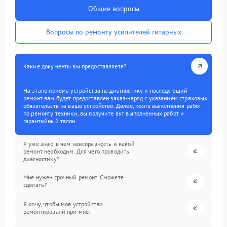
Общие вопросы
Вопросы по ремонту усилителей гитарных
Какие документы вы предоставляете?
На этапе приема устройства на диагностику и последующий
ремонт вам будет предоставлен заказ-наряд с указанием страховых
обязательств на ваше устройство. Далее, после выполнения работ
по ремонту техники, вы получите акт выполненных работ и
гарантийный талон.
Я уже знаю в чем неисправность и какой
ремонт необходим. Для чего проводить
диагностику?
Мне нужен срочный ремонт. Сможете
сделать?
Я хочу, чтобы мое устройство
ремонтировали при мне.