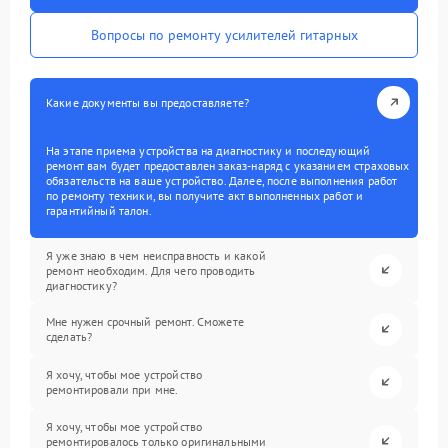
Вопросы по ремонту усилителей гитарных
Какие документы вы предоставляете?
На этапе приема устройства на диагностику и последующий
ремонт вам будет предоставлен заказ-наряд с указанием страховых
обязательств на ваше устройство. Далее, после выполнения работ
по ремонту техники, вы получите акт выполненных работ и
гарантийный талон.
Я уже знаю в чем неисправность и какой
ремонт необходим. Для чего проводить
диагностику?
Мне нужен срочный ремонт. Сможете
сделать?
Я хочу, чтобы мое устройство
ремонтировали при мне.
Я хочу, чтобы мое устройство
ремонтировалось только оригинальными