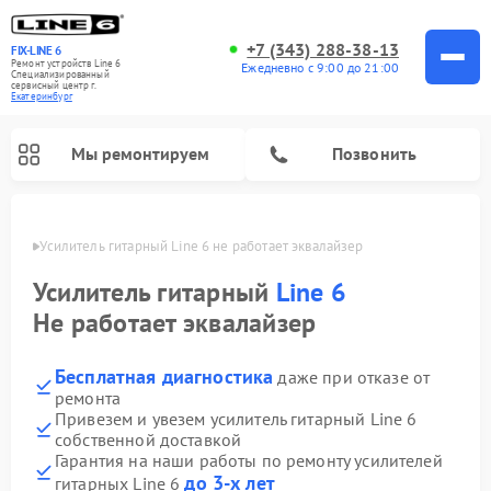
+7 (343) 288-38-13
FIX-LINE 6
Ремонт устройств Line 6
Ежедневно с 9:00 до 21:00
Специализированный
cервисный центр г.
Екатеринбург
Мы ремонтируем
Позвонить
бурге
Усилитель гитарный Line 6 не работает эквалайзер
Ремонт усилителей гитарных Line 6
Усилитель гитарный
Line 6
Не работает эквалайзер
Бесплатная диагностика
даже при отказе от
ремонта
Привезем и увезем усилитель гитарный Line 6
собственной доставкой
Гарантия на наши работы по ремонту усилителей
до 3-х лет
гитарных Line 6